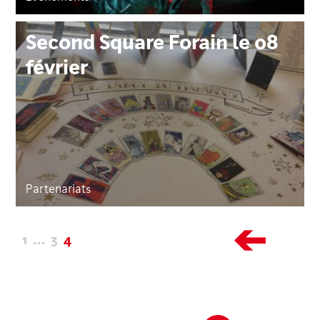
Second Square Forain le 08
février
Partenariats
Pag
1
…
3
4