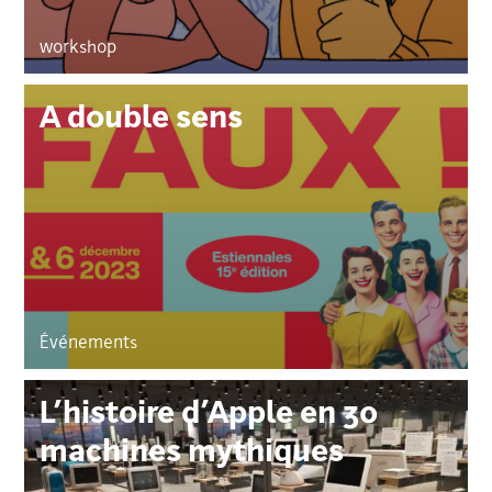
workshop
A double sens
Événements
L’histoire d’Apple en 30
machines mythiques