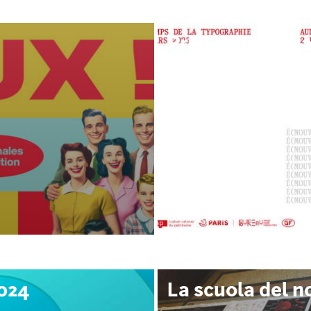
Printemps de l
Événements
024
La scuola del n