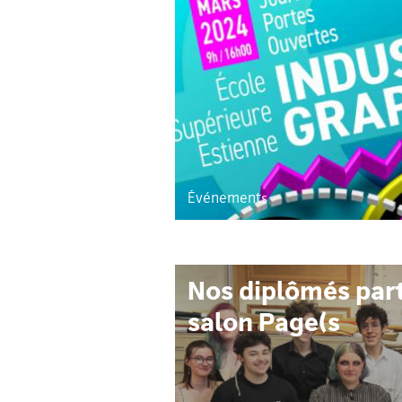
Événements
Nos diplômés part
salon Page(s