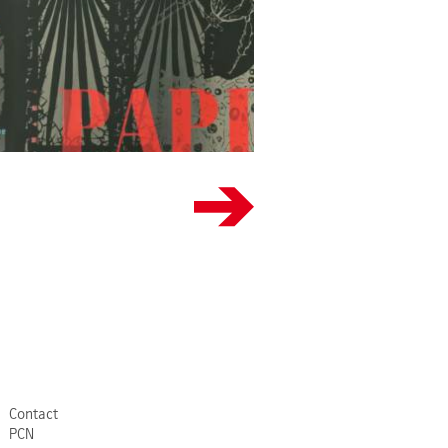
Page sui
Contact
PCN