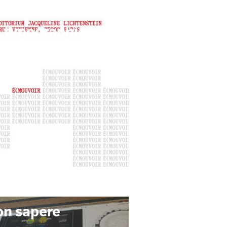
a typographie
on sapere