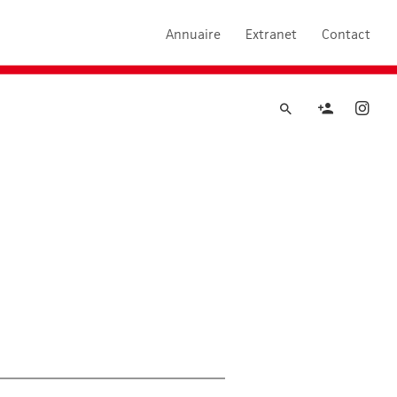
Annuaire
Extranet
Contact
Rechercher
Rechercher
Renseign
Ins