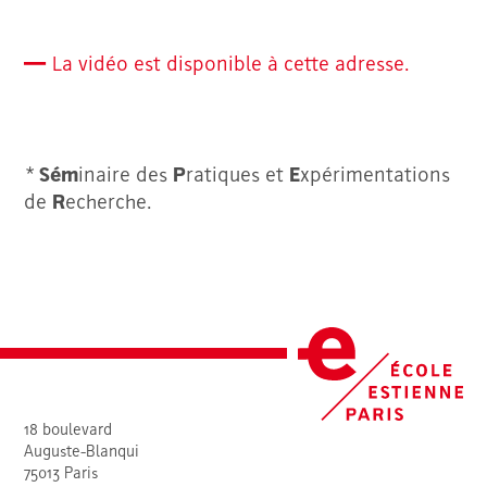
La vidéo est disponible à cette adresse.
*
Sém
inaire des
P
ratiques et
E
xpérimentations
de
R
echerche.
18 boulevard
Auguste-Blanqui
75013 Paris