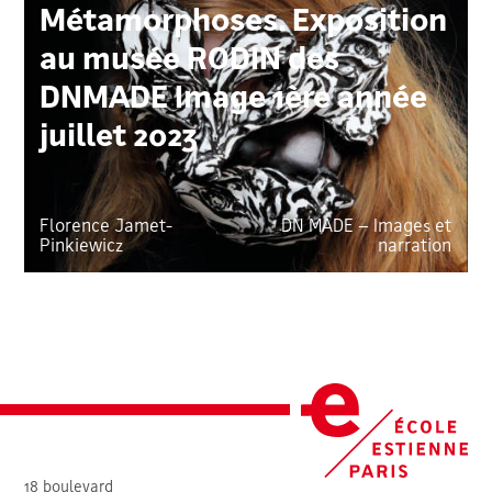
Métamorphoses. Exposition
au musée RODIN des
DNMADE Image 1ère année
juillet 2023
Florence Jamet-
DN MADE – Images et
Pinkiewicz
narration
18 boulevard