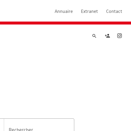
Annuaire
Extranet
Contact
Rechercher
Rechercher
Renseign
Ins
Rechercher...