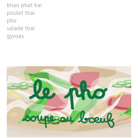
khao phat kai
poulet thai
pho
salade thai
gyosas