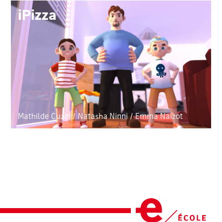
iPizza
Mathilde Cuzin
/
Natasha Ninni
/
Emma Naizot